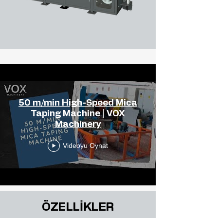
50 m/min High-Speed Mica
Taping Machine | VOX
Machinery
Videoyu Oynat
ÖZELLİKLER