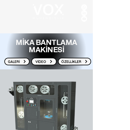
YÜKSEK VERİMLİ
ÖZEL ÇÖZÜMLER
MİKA BANTLAMA
MAKİNESİ
GALERİ
VİDEO
ÖZELLİKLER