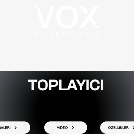
YÜKSEK VERİMLİ
ÖZEL ÇÖZÜMLER
ÜRÜNLER
REFERANSLAR
HABERLER
TOPLAYICI
GALERİ
VİDEO
ÖZELLİKLER